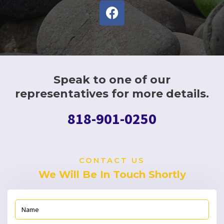
F
a
c
e
b
o
o
Speak to one of our
k
representatives for more details.
818-901-0250
CONTACT US
We Will Be In Touch Shortly