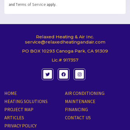
Terms of Service
and
apply.
Relaxed Heating & Air Inc.
service@relaxedheatingandair.com
PO BOX 10293 Canoga Park, CA 91309
Lic.# 917357
T
F
I
w
a
n
i
c
s
t
e
t
t
b
a
e
o
g
HOME
AIR CONDITIONING
r
o
r
k
a
HEATING SOLUTIONS
MAINTENANCE
m
PROJECT MAP
FINANCING
ARTICLES
CONTACT US
PRIVACY POLICY