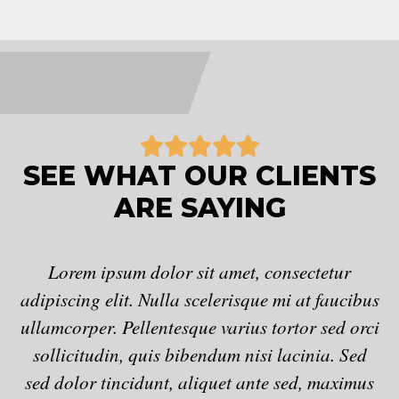
5





/
SEE WHAT OUR CLIENTS
5
ARE SAYING
Lorem ipsum dolor sit amet, consectetur
adipiscing elit. Nulla scelerisque mi at faucibus
ad
ullamcorper. Pellentesque varius tortor sed orci
ul
sollicitudin, quis bibendum nisi lacinia. Sed
sed dolor tincidunt, aliquet ante sed, maximus
s