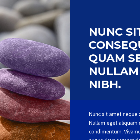
NUNC SI
CONSEQU
QUAM SE
NULLAM
NIBH.
Nunc sit amet neque c
Nullam eget aliquam n
condimentum. Vivamus 