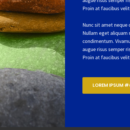
augue risus semper ris
Proin at faucibus velit
Nunc sit amet neque c
Nullam eget aliquam n
condimentum. Vivamus 
augue risus semper ris
Proin at faucibus velit
LOREM IPSUM