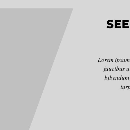
SEE
Lorem ipsum d
faucibus u
bibendum n
turp