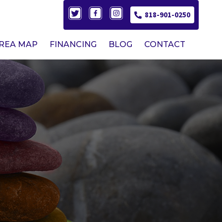
818-901-0250
AREA MAP
FINANCING
BLOG
CONTACT