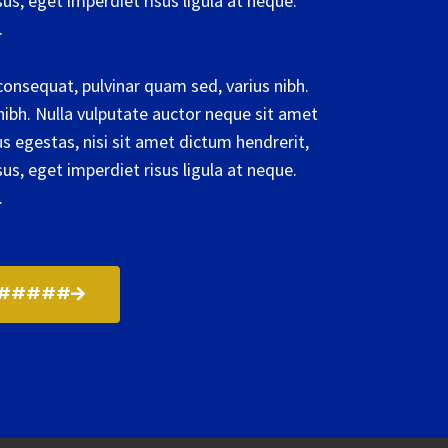
us, eget imperdiet risus ligula at neque.
.
onsequat, pulvinar quam sed, varius nibh.
ibh. Nulla vulputate auctor neque sit amet
egestas, nisi sit amet dictum hendrerit,
us, eget imperdiet risus ligula at neque.
.
 ######