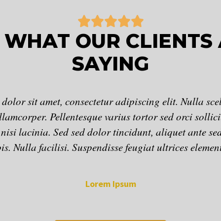
5





/
 WHAT OUR CLIENTS
5
SAYING
olor sit amet, consectetur adipiscing elit. Nulla sce
llamcorper. Pellentesque varius tortor sed orci sollici
isi lacinia. Sed sed dolor tincidunt, aliquet ante s
is. Nulla facilisi. Suspendisse feugiat ultrices eleme
Lorem Ipsum